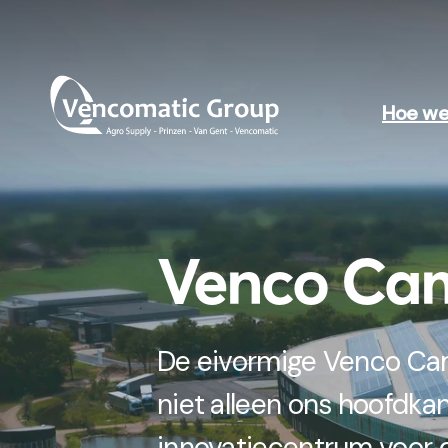
Hoe we
Venco Ca
De eivormige Venco Cam
niet alleen ons hoofdkan
innovatiecentrum voor 