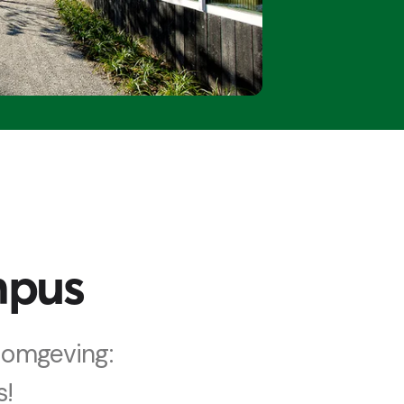
mpus
 omgeving:
s!