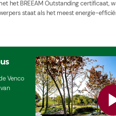
met het BREEAM Outstanding certificaat, 
erpers staat als het meest energie-efficiën
us
 de Venco
 van