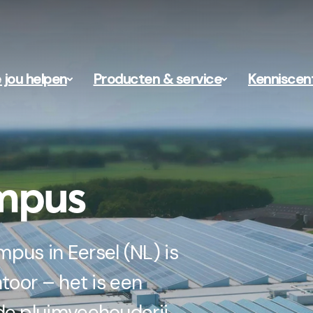
 jou helpen
Producten & service
Kenniscen
mpus
pus in Eersel (NL) is
toor – het is een
de pluimveehouderij