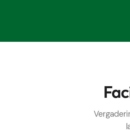
Fac
Vergaderi
l