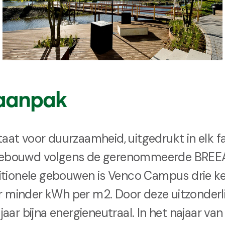
aanpak
at voor duurzaamheid, uitgedrukt in elk f
t. Gebouwd volgens de gerenommeerde BRE
itionele gebouwen is Venco Campus drie ke
er minder kWh per m2. Door deze uitzonderli
lk jaar bijna energieneutraal. In het najaar 