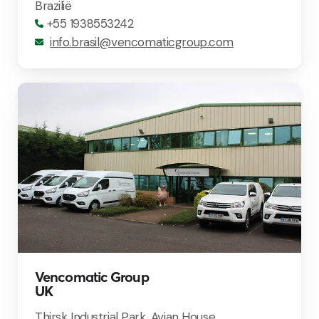
Brazilië
+55 1938553242
info.brasil@vencomaticgroup.com
Vencomatic Group
UK
Thirsk Industrial Park, Avian House