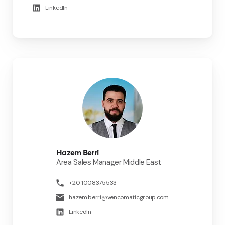
LinkedIn
Hazem Berri
Area Sales Manager Middle East
+20 1008375533
hazem.berri@vencomaticgroup.com
LinkedIn