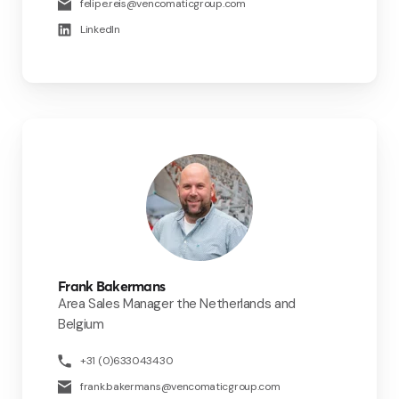
felipe.reis@vencomaticgroup.com
LinkedIn
Frank Bakermans
Area Sales Manager the Netherlands and
Belgium
+31 (0)633043430
frank.bakermans@vencomaticgroup.com