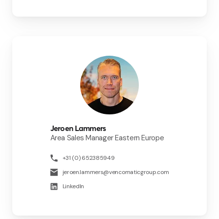
Jeroen Lammers
Area Sales Manager Eastern Europe
+31 (0) 652385949
jeroen.lammers@vencomaticgroup.com
LinkedIn