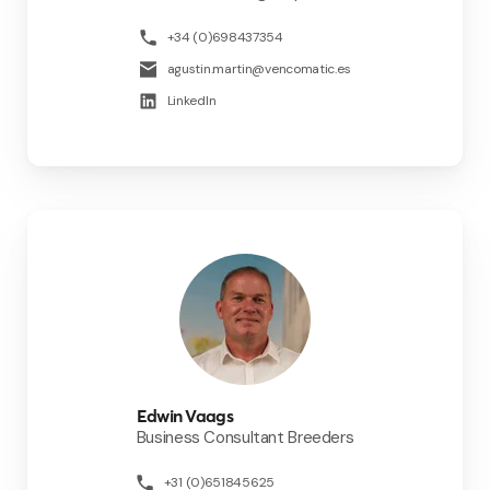
+34 (0)698437354
agustin.martin@vencomatic.es
LinkedIn
Edwin Vaags
Business Consultant Breeders
+31 (0)651845625