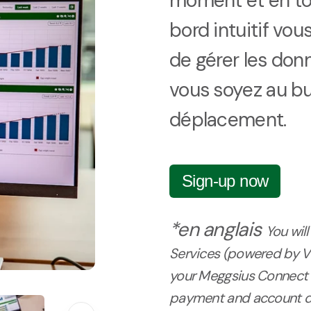
moment et en tou
bord intuitif vou
de gérer les don
vous soyez au b
déplacement.
Sign-up now
*en anglais
You wil
Services (powered by 
your Meggsius Connect s
payment and account det