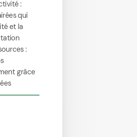
ivité :
irées qui
té et la
itation
sources :
os
ement grâce
lées