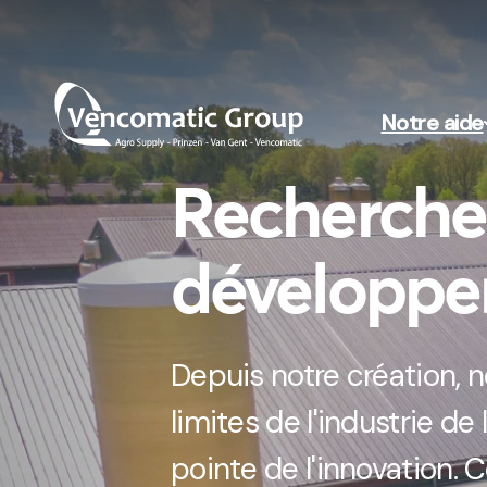
Notre aide
Recherche
développ
Depuis
notre création
, 
limites de l'industrie de l
pointe de l'innovation. 