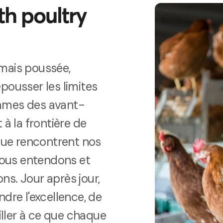
h poultry
mais p
oussée
,
pousser les limites
mmes des avant-
 à la frontière de
 que rencontrent nos
nous
entendons
e
t
ons
. Jour après jour,
dre l'excellence, de
eiller à ce que chaque