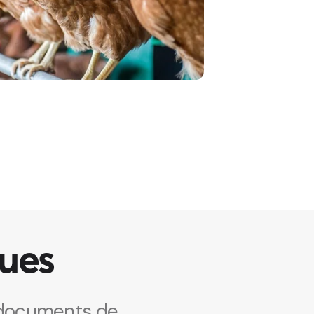
ques
n documents de