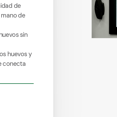
cidad de
a mano de
huevos sin
los huevos y
e conecta