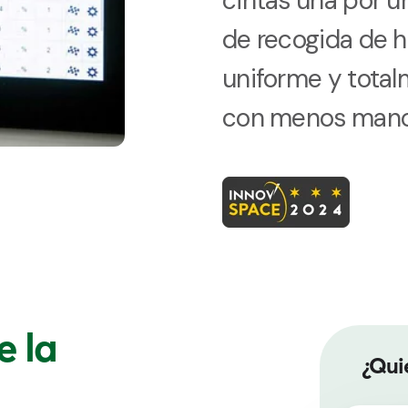
cintas una por u
de recogida de h
uniforme y tota
con menos mano
e la
¿Qui